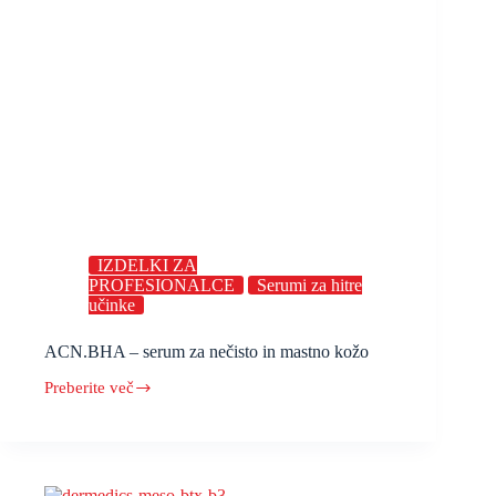
IZDELKI ZA
PROFESIONALCE
Serumi za hitre
učinke
ACN.BHA – serum za nečisto in mastno kožo
Preberite več
ACN.BHA
–
serum
za
nečisto
in