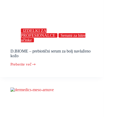
IZDELKI ZA
PROFESIONALCE
Serumi za hitre
učinke
D.BIOME – prebiotični serum za bolj navlaženo
kožo
Preberite več
D.BIOME
–
prebiotični
serum
za
bolj
navlaženo
kožo