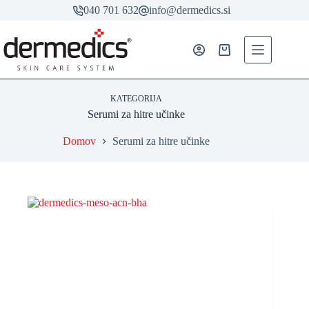
Skip
040 701 632
info@dermedics.si
to
content
Shopping
cart
KATEGORIJA
Serumi za hitre učinke
Domov
Serumi za hitre učinke