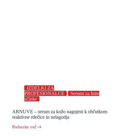
IZDELKI ZA
PROFESIONALCE
Serumi za hitre
učinke
ARNUVE – serum za kožo nagnjeni k občutkom
reaktivne rdečice in nelagodja
Preberite več
ARNUVE
–