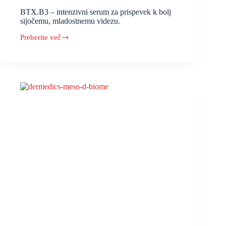
BTX.B3 – intenzivni serum za prispevek k bolj
sijočemu, mladostnemu videzu.
Preberite več
BTX.B3
–
intenzivni
serum
za
prispevek
k
bolj
sijočemu,
mladostnemu
videzu.