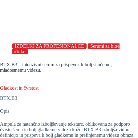
IZDELKI ZA PROFESIONALCE
Serumi za hitre
učinke
BTX.B3 – intenzivni serum za prispevek k bolj sijočemu,
mladostnemu videzu.
Gladkost in čvrstost
BTX.B3
Opis
Ampula za natančno izboljševanje teksture, oblikovana za podporo
čvrstejšemu in bolj gladkemu videzu kože. BTX.B3 izboljša vidno
definicijo in prispeva k bolj gladkemu in prefinjenemu videzu obraza.