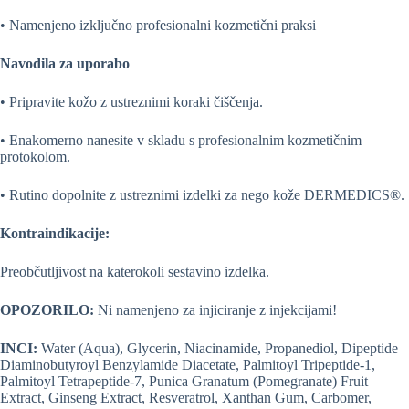
• Namenjeno izključno profesionalni kozmetični praksi
Navodila za uporabo
• Pripravite kožo z ustreznimi koraki čiščenja.
• Enakomerno nanesite v skladu s profesionalnim kozmetičnim
protokolom.
• Rutino dopolnite z ustreznimi izdelki za nego kože DERMEDICS®.
Kontraindikacije:
Preobčutljivost na katerokoli sestavino izdelka.
OPOZORILO:
Ni namenjeno za injiciranje z injekcijami!
INCI:
Water (Aqua), Glycerin, Niacinamide, Propanediol, Dipeptide
Diaminobutyroyl Benzylamide Diacetate, Palmitoyl Tripeptide-1,
Palmitoyl Tetrapeptide-7, Punica Granatum (Pomegranate) Fruit
Extract, Ginseng Extract, Resveratrol, Xanthan Gum, Carbomer,