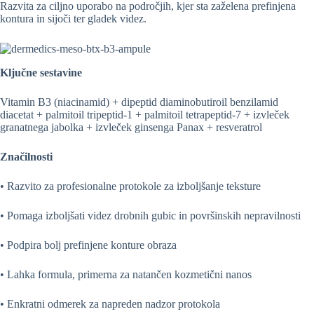
Razvita za ciljno uporabo na področjih, kjer sta zaželena prefinjena
kontura in sijoči ter gladek videz.
Ključne sestavine
Vitamin B3 (niacinamid) + dipeptid diaminobutiroil benzilamid
diacetat + palmitoil tripeptid-1 + palmitoil tetrapeptid-7 + izvleček
granatnega jabolka + izvleček ginsenga Panax + resveratrol
Značilnosti
• Razvito za profesionalne protokole za izboljšanje teksture
• Pomaga izboljšati videz drobnih gubic in površinskih nepravilnosti
• Podpira bolj prefinjene konture obraza
• Lahka formula, primerna za natančen kozmetični nanos
• Enkratni odmerek za napreden nadzor protokola