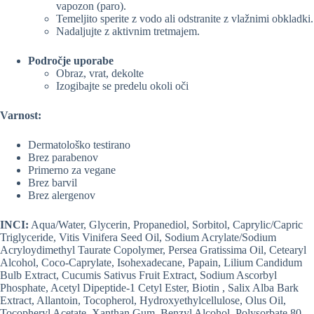
vapozon (paro).
Temeljito sperite z vodo ali odstranite z vlažnimi obkladki.
Nadaljujte z aktivnim tretmajem.
Področje uporabe
Obraz, vrat, dekolte
Izogibajte se predelu okoli oči
Varnost:
Dermatološko testirano
Brez parabenov
Primerno za vegane
Brez barvil
Brez alergenov
INCI:
Aqua/Water, Glycerin, Propanediol, Sorbitol, Caprylic/Capric
Triglyceride, Vitis Vinifera Seed Oil, Sodium Acrylate/Sodium
Acryloydimethyl Taurate Copolymer, Persea Gratissima Oil, Cetearyl
Alcohol, Coco-Caprylate, Isohexadecane, Papain, Lilium Candidum
Bulb Extract, Cucumis Sativus Fruit Extract, Sodium Ascorbyl
Phosphate, Acetyl Dipeptide-1 Cetyl Ester, Biotin , Salix Alba Bark
Extract, Allantoin, Tocopherol, Hydroxyethylcellulose, Olus Oil,
Tocopheryl Acetate, Xanthan Gum, Benzyl Alcohol, Polysorbate 80,