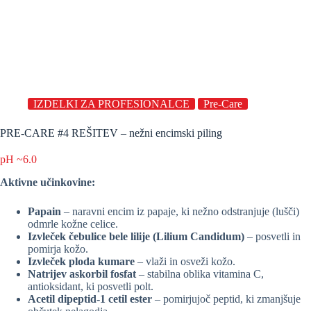
IZDELKI ZA PROFESIONALCE
Pre-Care
PRE-CARE #4 REŠITEV – nežni encimski piling
pH ~6.0
Aktivne učinkovine:
Papain
– naravni encim iz papaje, ki nežno odstranjuje (lušči)
odmrle kožne celice.
Izvleček čebulice bele lilije (Lilium Candidum)
– posvetli in
pomirja kožo.
Izvleček ploda kumare
– vlaži in osveži kožo.
Natrijev askorbil fosfat
– stabilna oblika vitamina C,
antioksidant, ki posvetli polt.
Acetil dipeptid-1 cetil ester
– pomirjujoč peptid, ki zmanjšuje