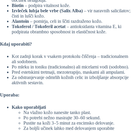
občutek nelagodja.
Biotin
– podpira vitalnost kože.
Izvleček lubja bele vrbe (Salix Alba)
– vir naravnih salicilatov;
čisti in lušči kožo.
Alantoin
– pomirja, celi in ščiti razdraženo kožo.
Tokoferol / Tokoferil acetat
– antioksidanta vitamina E, ki
podpirata obrambno sposobnost in elastičnost kože.
Kdaj uporabiti?
Kot zadnji korak v vsakem protokolu čiščenja – tradicionalnem
ali sodobnem.
Po mleku in toniku (tradicionalno) ali micelarni vodi (sodobno).
Pred estetskimi tretmaji, mezoterapijo, maskami ali ampulami.
Za odstranjevanje odmrlih kožnih celic in izboljšanje absorpcije
aktivnih sestavin.
Uporaba:
Kako uporabljati
Na vlažno kožo nanesite tanko plast.
Po potrebi nežno masirajte 30–60 sekund.
Pustite na koži 3–5 minut za encimsko delovanje.
Za boljši učinek lahko med delovanjem uporabite