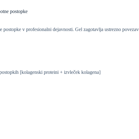
otne postopke
pke v profesionalni dejavnosti. Gel zagotavlja ustrezno povezavo me
postopkih [kolagenski proteini + izvleček kolagena]