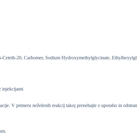
5-Ceteth-20, Carbomer, Sodium Hydroxymethylglycinate, Ethylhexylgl
 injekcijami
acije. V primeru neželenih reakcij takoj prenehajte z uporabo in odstran
om.