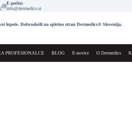
E-pošta:
2
info@dermedics.si
vet lepote. Dobrodošli na spletno stran Dermedics® Slovenija.
 ZA PROFESIONALCE
BLOG
E-novice
O Dermedics
K