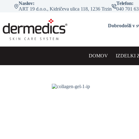
Skip
Naslov:
Telefon:
to
ART 19 d.o.o., Kidričeva ulica 118, 1236 Trzin
040 701 63
content
Dobrodošli v s
DOMOV
IZDELKI