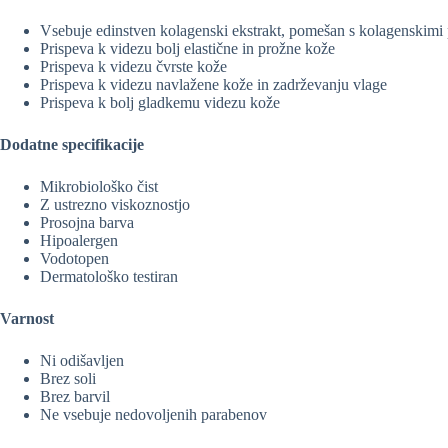
Vsebuje edinstven kolagenski ekstrakt, pomešan s kolagenskimi 
Prispeva k videzu bolj elastične in prožne kože
Prispeva k videzu čvrste kože
Prispeva k videzu navlažene kože in zadrževanju vlage
Prispeva k bolj gladkemu videzu kože
Dodatne specifikacije
Mikrobiološko čist
Z ustrezno viskoznostjo
Prosojna barva
Hipoalergen
Vodotopen
Dermatološko testiran
Varnost
Ni odišavljen
Brez soli
Brez barvil
Ne vsebuje nedovoljenih parabenov