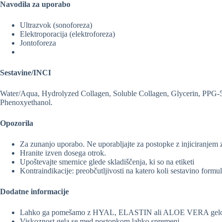
Navodila za uporabo
Ultrazvok (sonoforeza)
Elektroporacija (elektroforeza)
Jontoforeza
Sestavine/INCI
Water/Aqua, Hydrolyzed Collagen, Soluble Collagen, Glycerin, PPG-
Phenoxyethanol.
Opozorila
Za zunanjo uporabo. Ne uporabljajte za postopke z injiciranjem z
Hranite izven dosega otrok.
Upoštevajte smernice glede skladiščenja, ki so na etiketi
Kontraindikacije: preobčutljivosti na katero koli sestavino formul
Dodatne informacije
Lahko ga pomešamo z HYAL, ELASTIN ali ALOE VERA gel
Viskoznost gela se med postopkom lahko spremeni