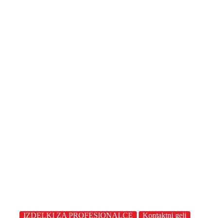
IZDELKI ZA PROFESIONALCE
Kontaktni geli