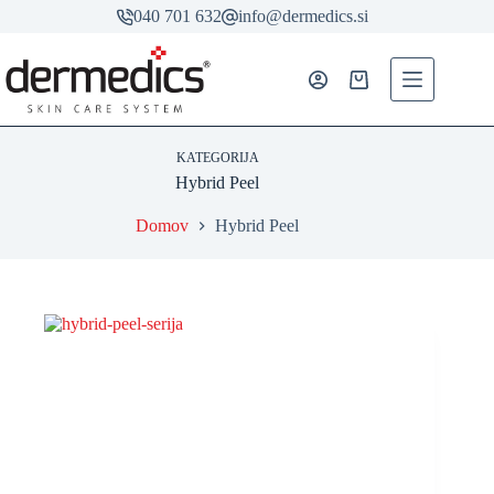
Skip
040 701 632
info@dermedics.si
to
content
Shopping
cart
KATEGORIJA
Hybrid Peel
Domov
Hybrid Peel