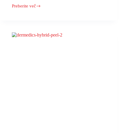
Preberite več
HYBRID
PEEL
#1
–
Radiant
Glow