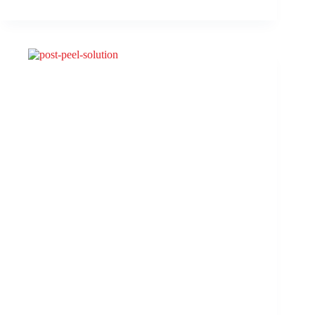
PEEL
#4
–
Bright
Renewal