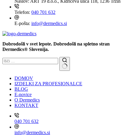
Naslov:
ART 19 d.o.o., Kidričeva ulica 118, 1236 Trzin
Telefon:
040 701 632
E-pošta:
info@dermedics.si
Dobrodošli v svet lepote. Dobrodošli na spletno stran
Dermedics® Slovenija.
DOMOV
IZDELKI ZA PROFESIONALCE
BLOG
E-novice
O Dermedics
KONTAKT
040 701 632
info@dermedics.si