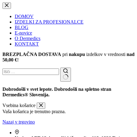
Skip
to
content
DOMOV
IZDELKI ZA PROFESIONALCE
BLOG
E-novice
O Dermedics
KONTAKT
BREZPLAČNA DOSTAVA
pri
nakupu
izdelkov v vrednosti
nad
50,00 €
!
Dobrodošli v svet lepote. Dobrodošli na spletno stran
Dermedics® Slovenija.
Vsebina košarice
Vaša košarica je trenutno prazna.
Nazaj v trgovino