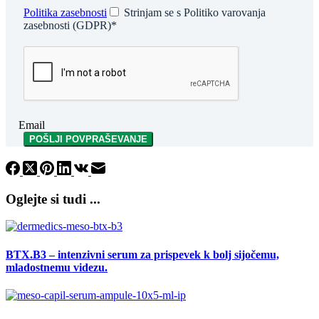
Politika zasebnosti
Strinjam se s Politiko varovanja
zasebnosti (GDPR)
*
Email
POŠLJI POVPRAŠEVANJE
Oglejte si tudi ...
BTX.B3 – intenzivni serum za prispevek k bolj sijočemu,
mladostnemu videzu.