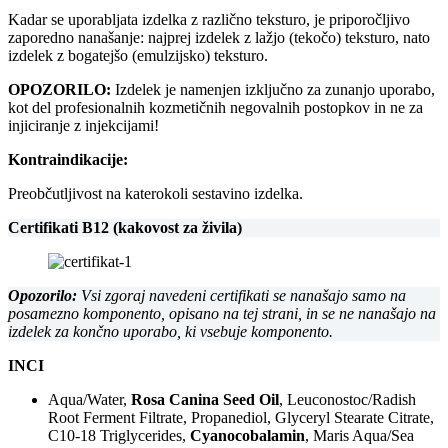
Kadar se uporabljata izdelka z različno teksturo, je priporočljivo
zaporedno nanašanje: najprej izdelek z lažjo (tekočo) teksturo, nato
izdelek z bogatejšo (emulzijsko) teksturo.
OPOZORILO:
Izdelek je namenjen izključno za zunanjo uporabo,
kot del profesionalnih kozmetičnih negovalnih postopkov in ne za
injiciranje z injekcijami!
Kontraindikacije:
Preobčutljivost na katerokoli sestavino izdelka.
Certifikati B12 (kakovost za živila)
Opozorilo:
Vsi zgoraj navedeni certifikati se nanašajo samo na
posamezno komponento, opisano na tej strani, in se ne nanašajo na
izdelek za končno uporabo, ki vsebuje komponento.
INCI
Aqua/Water,
Rosa Canina Seed Oil
, Leuconostoc/Radish
Root Ferment Filtrate, Propanediol, Glyceryl Stearate Citrate,
C10-18 Triglycerides,
Cyanocobalamin
, Maris Aqua/Sea