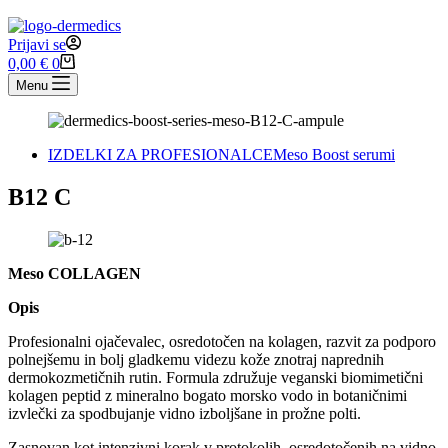
Prijavi se
Shopping
0,00
€
0
cart
Menu
IZDELKI ZA PROFESIONALCE
Meso Boost serumi
B12 C
Meso COLLAGEN
Opis
Profesionalni ojačevalec, osredotočen na kolagen, razvit za podporo
polnejšemu in bolj gladkemu videzu kože znotraj naprednih
dermokozmetičnih rutin. Formula združuje veganski biomimetični
kolagen peptid z mineralno bogato morsko vodo in botaničnimi
izvlečki za spodbujanje vidno izboljšane in prožne polti.
Zasnovan kot intenzivni korak v protokolih, osredotočenih na vidno