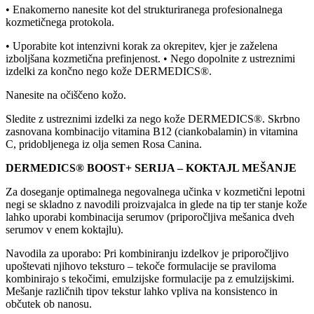
• Enakomerno nanesite kot del strukturiranega profesionalnega
kozmetičnega protokola.
• Uporabite kot intenzivni korak za okrepitev, kjer je zaželena
izboljšana kozmetična prefinjenost. • Nego dopolnite z ustreznimi
izdelki za končno nego kože DERMEDICS®.
Nanesite na očiščeno kožo.
Sledite z ustreznimi izdelki za nego kože DERMEDICS®. Skrbno
zasnovana kombinacijo vitamina B12 (ciankobalamin) in vitamina
C, pridobljenega iz olja semen Rosa Canina.
DERMEDICS® BOOST+ SERIJA – KOKTAJL MEŠANJE
Za doseganje optimalnega negovalnega učinka v kozmetični lepotni
negi se skladno z navodili proizvajalca in glede na tip ter stanje kože
lahko uporabi kombinacija serumov (priporočljiva mešanica dveh
serumov v enem koktajlu).
Navodila za uporabo: Pri kombiniranju izdelkov je priporočljivo
upoštevati njihovo teksturo – tekoče formulacije se praviloma
kombinirajo s tekočimi, emulzijske formulacije pa z emulzijskimi.
Mešanje različnih tipov tekstur lahko vpliva na konsistenco in
občutek ob nanosu.