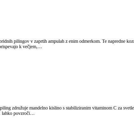
dnih pilingov v zaprtih ampulah z enim odmerkom. Te napredne kozmeti
i prispevajo k večjem,…
 združuje mandelno kislino s stabiliziranim vitaminom C za svetleč i
pH lahko povzroči…