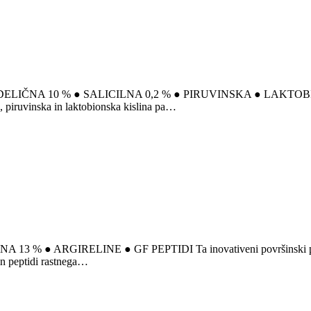
ANDELIČNA 10 % ● SALICILNA 0,2 % ● PIRUVINSKA ● LAKTOBIONSKA
o, piruvinska in laktobionska kislina pa…
 % ● ARGIRELINE ● GF PEPTIDI Ta inovativeni površinski piling 
in peptidi rastnega…