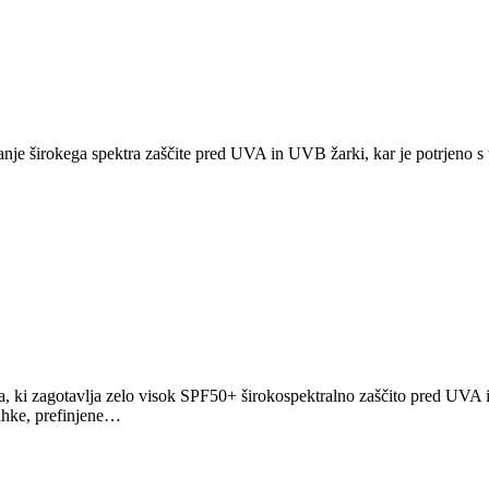
anje širokega spektra zaščite pred UVA in UVB žarki, kar je potrjeno 
jona, ki zagotavlja zelo visok SPF50+ širokospektralno zaščito pred 
ahke, prefinjene…