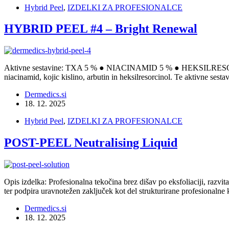
Hybrid Peel
,
IZDELKI ZA PROFESIONALCE
HYBRID PEEL #4 – Bright Renewal
Aktivne sestavine: TXA 5 % ● NIACINAMID 5 % ● HEKSILRESORCI
niacinamid, kojic kislino, arbutin in heksilresorcinol. Te aktivne ses
Dermedics.si
18. 12. 2025
Hybrid Peel
,
IZDELKI ZA PROFESIONALCE
POST-PEEL Neutralising Liquid
Opis izdelka: Profesionalna tekočina brez dišav po eksfoliaciji, razv
ter podpira uravnotežen zaključek kot del strukturirane profesionaln
Dermedics.si
18. 12. 2025