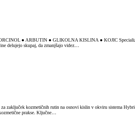
NOL ● ARBUTIN ● GLIKOLNA KISLINA ● KOJIC Specializiran kozme
tavine delujejo skupaj, da zmanjšajo videz…
ita za zaključek kozmetičnih rutin na osnovi kislin v okviru sistema Hy
e kozmetične prakse. Ključne…