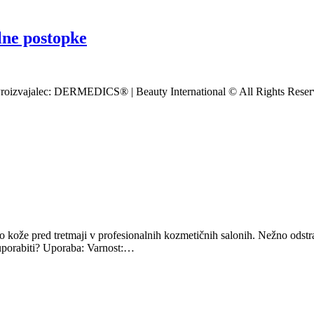
ne postopke
oizvajalec: DERMEDICS® | Beauty International © All Rights Reserv
 kože pred tretmaji v profesionalnih kozmetičnih salonih. Nežno odstr
uporabiti? Uporaba: Varnost:…