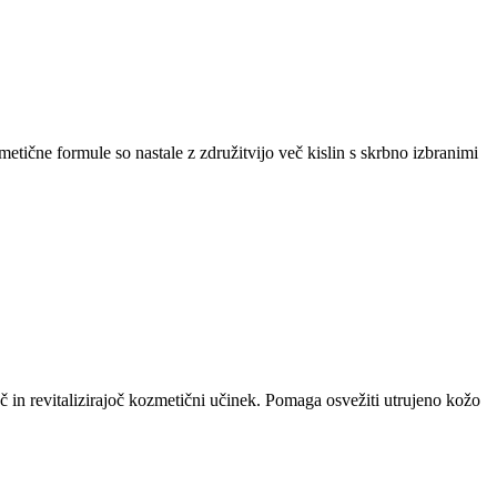
čne formule so nastale z združitvijo več kislin s skrbno izbranimi
n revitalizirajoč kozmetični učinek. Pomaga osvežiti utrujeno kožo